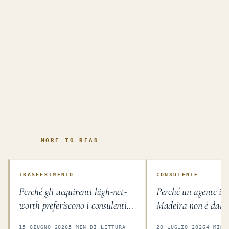
MORE TO READ
TRASFERIMENTO
CONSULENTE
Perché gli acquirenti high-net-
Perché un agente im
worth preferiscono i consulenti
Madeira non è dalla
indipendenti nel real estate
15 GIUGNO 2026
5 MIN DI LETTURA
20 LUGLIO 2026
4 MIN 