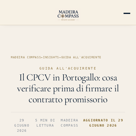
MADEIRA COMPASS
✦
INSIGHTS
✦
GUIDA ALL'ACQUIRENTE
GUIDA ALL'ACQUIRENTE
Il CPCV in Portogallo: cosa
verificare prima di firmare il
contratto promissorio
29
5 MIN DI
MADEIRA
AGGIORNATO IL 29
GIUGNO
LETTURA
COMPASS
GIUGNO 2026
2026