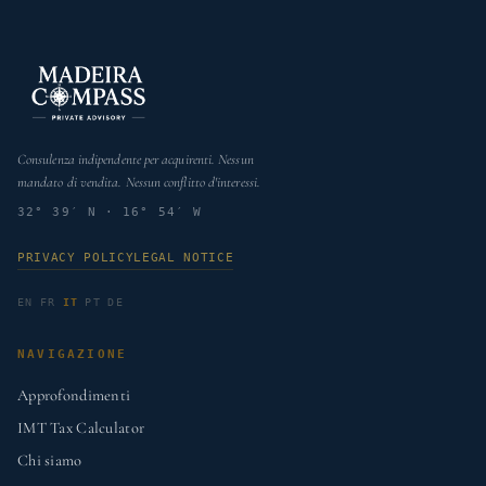
Consulenza indipendente per acquirenti. Nessun
mandato di vendita. Nessun conflitto d'interessi.
32° 39′ N · 16° 54′ W
PRIVACY POLICY
LEGAL NOTICE
EN
FR
IT
PT
DE
NAVIGAZIONE
Approfondimenti
IMT Tax Calculator
Chi siamo