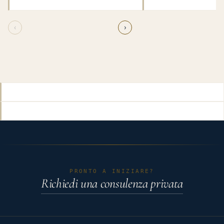
internazionale
‹
›
PRONTO A INIZIARE?
Richiedi una consulenza privata