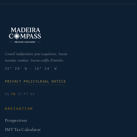
Conseil indépendant pour acquéreurs. Aucun
mandat vendeur. Aucun conflit d'intérêts.
32° 39′ N · 16° 54′ W
PRIVACY POLICY
LEGAL NOTICE
EN
FR
IT
PT
DE
NAVIGATION
Perspectives
IMT Tax Calculator