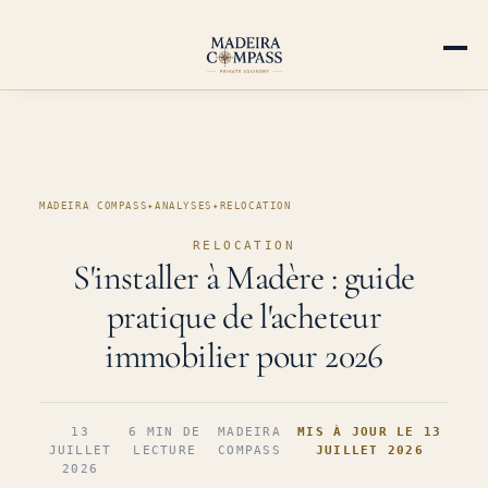
MADEIRA COMPASS
✦
ANALYSES
✦
RELOCATION
RELOCATION
S'installer à Madère : guide
pratique de l'acheteur
immobilier pour 2026
13
6 MIN DE
MADEIRA
MIS À JOUR LE 13
JUILLET
LECTURE
COMPASS
JUILLET 2026
2026