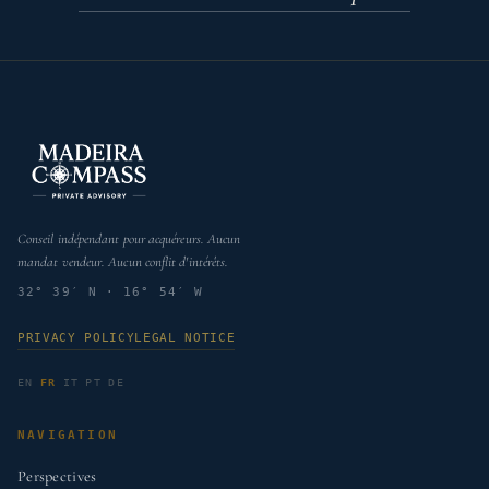
Conseil indépendant pour acquéreurs. Aucun
mandat vendeur. Aucun conflit d'intérêts.
32° 39′ N · 16° 54′ W
PRIVACY POLICY
LEGAL NOTICE
EN
FR
IT
PT
DE
NAVIGATION
Perspectives