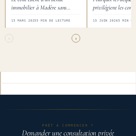
immobilier à Madère sans
privilégient les conse
conseil indépendant
indépendants dans l
15 MARS 2025
5 MIN DE LECTURE
15 JUIN 2026
5 MIN DE
international
‹
›
PRÊT À COMMENCER ?
Demander une consultation privée