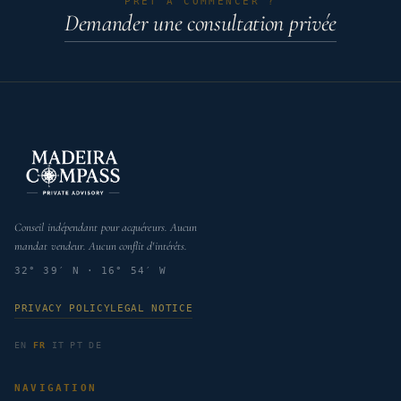
PRÊT À COMMENCER ?
Demander une consultation privée
Conseil indépendant pour acquéreurs. Aucun
mandat vendeur. Aucun conflit d'intérêts.
32° 39′ N · 16° 54′ W
PRIVACY POLICY
LEGAL NOTICE
EN
FR
IT
PT
DE
NAVIGATION