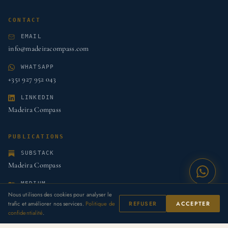
CONTACT
EMAIL
info@madeiracompass.com
WHATSAPP
+351 927 952 043
LINKEDIN
Madeira Compass
PUBLICATIONS
SUBSTACK
Madeira Compass
MEDIUM
Nous utilisons des cookies pour analyser le
Madeira Compass
trafic et améliorer nos services.
Politique de
REFUSER
ACCEPTER
confidentialité
.