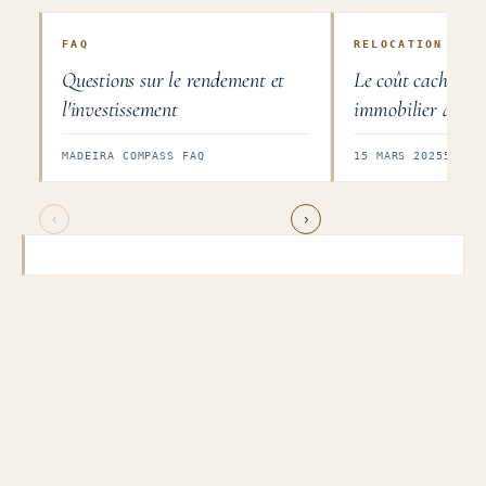
FAQ
RELOCATION
Questions sur le rendement et
Le coût caché d'u
l'investissement
immobilier à Mad
conseil indépenda
MADEIRA COMPASS FAQ
15 MARS 2025
5 MIN
‹
›