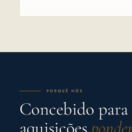
PORQUÊ NÓS
Concebido para
aquisições
ponder