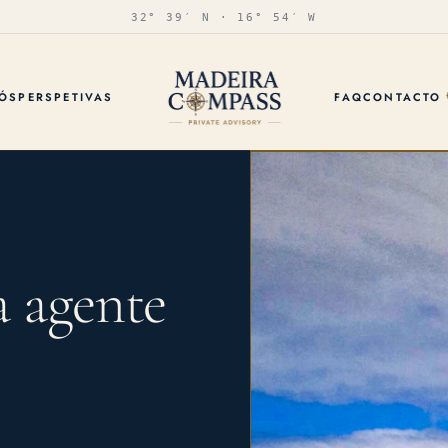
32° 39′ N · 16° 54′ W
ÓS
PERSPETIVAS
FAQ
CONTACTO
 agente