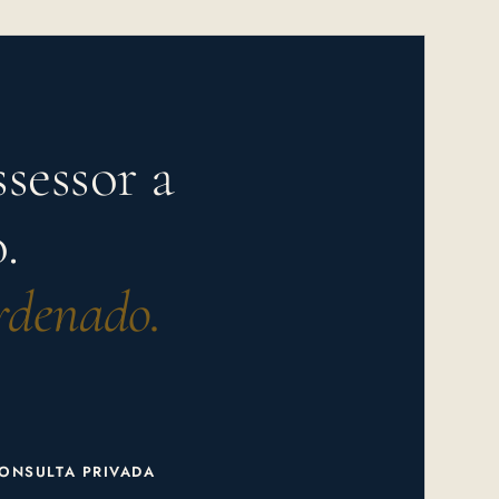
sessor a
.
rdenado.
CONSULTA PRIVADA