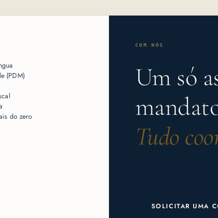
COM NÓS
íngua
Um só as
de (PDM)
scal
mandato
a
ais do zero
Tudo coo
SOLICITAR UMA 