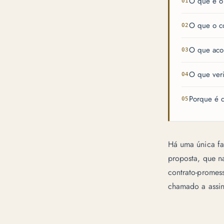
O que é 
O que o co
O que acon
O que veri
Porque é q
Há uma única fa
proposta, que na
contrato-promes
chamado a assina