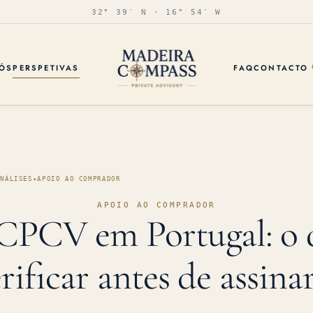
32° 39′ N · 16° 54′ W
ÓS
PERSPETIVAS
FAQ
CONTACTO
ANÁLISES
✦
APOIO AO COMPRADOR
APOIO AO COMPRADOR
CPCV em Portugal: o 
rificar antes de assina