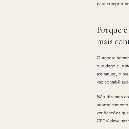
para
comprar im
Porque é
mais con
O aconselhament
que depois. Ant
assinatura, o m
vez contabilizad
Não dizemos aos
aconselhamento 
verificações que
CPCV deve ser s