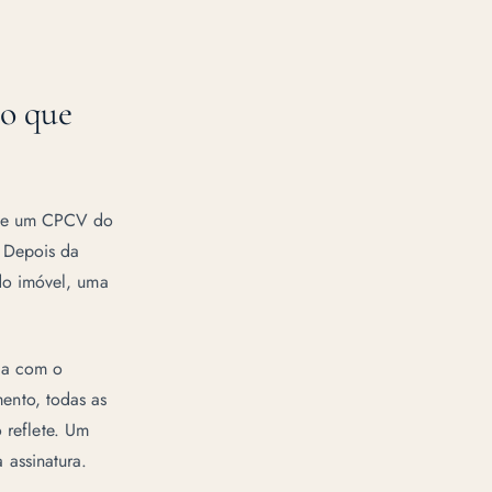
 o que
 de um CPCV do
. Depois da
do imóvel, uma
da com o
ento, todas as
o reflete. Um
assinatura.