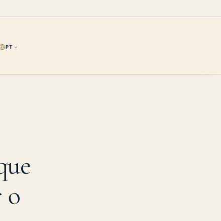
PT
que
r o