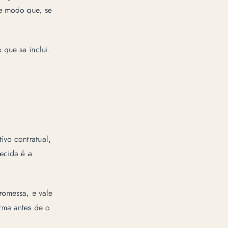
de modo que, se
 que se inclui.
ivo contratual,
lecida é a
romessa, e vale
rma antes de o