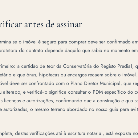
ificar antes de assinar
rmina se o imóvel é seguro para comprar deve ser confirmado a
protetora do contrato depende daquilo que sabia no momento em
imeiro: a certidão de teor da Conservatória do Registo Predial, 
etário e que ónus, hipotecas ou encargos recaem sobre o imóvel.
óvel deve ser confrontado com o
Plano Diretor Municipal
, que r
u alterado, e verificá-lo significa consultar o PDM específico do
as licenças e autorizações, confirmando que a construção e quai
e autorizadas, o mesmo terreno abordado no nosso guia para
evi
leta, destas verificações até à escritura notarial, está exposta n