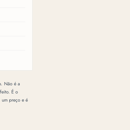
o. Não é a
eito. É o
u um preço e é