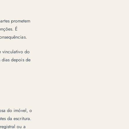
partes prometem
enções. É
consequências.
 vinculativo do
 dias depois de
osa do imóvel, o
es da escritura.
egistral ou a