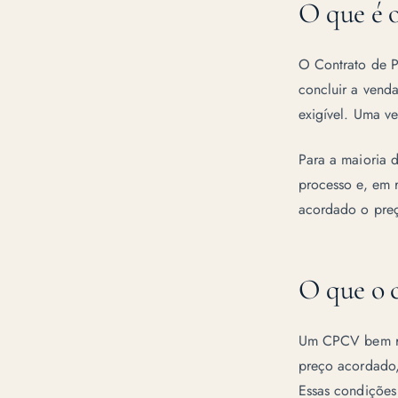
O que é
O Contrato de P
concluir a vend
exigível. Uma v
Para a maioria 
processo e, em 
acordado o pre
O que o 
Um CPCV bem redi
preço acordado, 
Essas condições