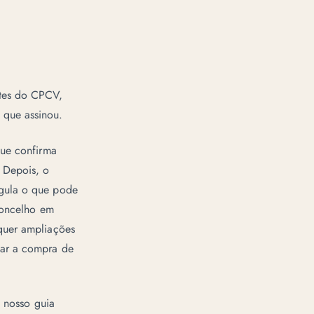
ntes do CPCV,
 que assinou.
que confirma
 Depois, o
egula o que pode
 concelho em
squer ampliações
tar a compra de
o nosso guia