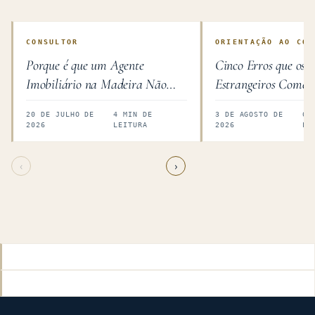
CONSULTOR
ORIENTAÇÃO AO COM
Porque é que um Agente
Cinco Erros que os
Imobiliário na Madeira Não
Estrangeiros Comet
Está do Seu Lado
Madeira
20 DE JULHO DE
4 MIN DE
3 DE AGOSTO DE
6 
2026
LEITURA
2026
LE
‹
›