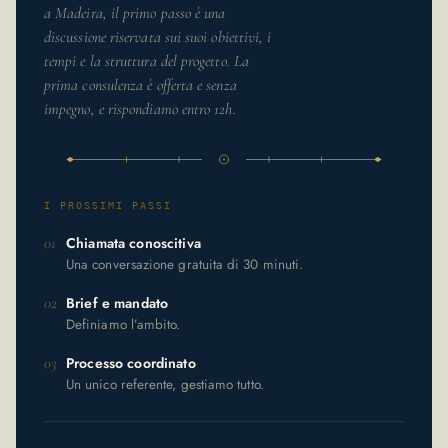
a Madeira, il primo passo è una
discussione riservata sui suoi obiettivi, i
tempi e la struttura del progetto. La
prima consulenza è offerta e senza
impegno, e rispondiamo entro 12h.
I PROSSIMI PASSI
01
Chiamata conoscitiva
Una conversazione gratuita di 30 minuti.
02
Brief e mandato
Definiamo l’ambito.
03
Processo coordinato
Un unico referente, gestiamo tutto.