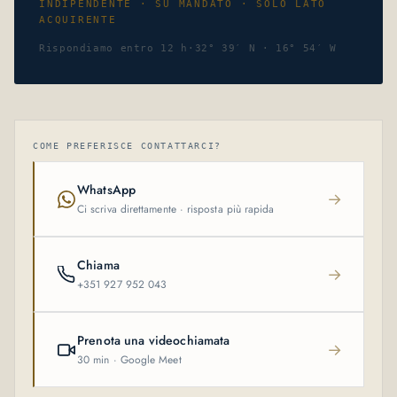
INDIPENDENTE · SU MANDATO · SOLO LATO
ACQUIRENTE
Rispondiamo entro 12 h
·
32° 39′ N · 16° 54′ W
COME PREFERISCE CONTATTARCI?
WhatsApp
→
Ci scriva direttamente · risposta più rapida
Chiama
→
+351 927 952 043
Prenota una videochiamata
→
30 min · Google Meet