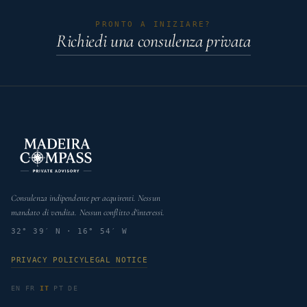
PRONTO A INIZIARE?
Richiedi una consulenza privata
Consulenza indipendente per acquirenti. Nessun
mandato di vendita. Nessun conflitto d'interessi.
32° 39′ N · 16° 54′ W
PRIVACY POLICY
LEGAL NOTICE
EN
FR
IT
PT
DE