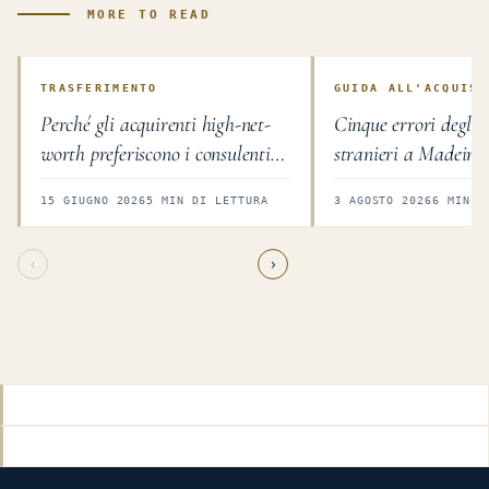
MORE TO READ
TRASFERIMENTO
GUIDA ALL'ACQUIST
Perché gli acquirenti high-net-
Cinque errori degli 
worth preferiscono i consulenti
stranieri a Madeira
indipendenti nel real estate
15 GIUGNO 2026
5 MIN DI LETTURA
3 AGOSTO 2026
6 MIN D
internazionale
‹
›