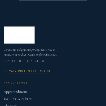
Consulenza indipendente per acquirenti. Nessun
mandato di vendita. Nessun conflitto d'interessi.
32° 39′ N · 16° 54′ W
PRIVACY POLICY
LEGAL NOTICE
NAVIGAZIONE
Approfondimenti
IMT Tax Calculator
Chi siamo