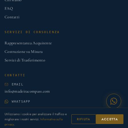
FAQ
Contatti
SERVIZI DI CONSULENZA
Rappresentanza Acquirente
Costruzione su Misura
Servizi di Trasferimento
CONTATTI
EMAIL
info@madeiracompass.com
WHATSAPP
+351 927 952 043
Utilizziamo i cookie per analizzare il traffico e
LINKEDIN
migliorare i nostri servizi.
Informativa sulla
RIFIUTA
ACCETTA
privacy
.
Madeira Compass