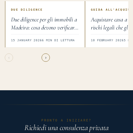
DUE DILIGENCE
GUIDA ALL'ACQUIST
Due diligence per gli immobili a
Acquistare casa a M
Madeira: cosa devono verificare
rischi legali che gli 
gli acquirenti stranieri
stranieri trascurano
15 JANUARY 2026
6 MIN DI LETTURA
10 FEBRUARY 2026
5 MI
‹
›
PRONTO A INIZIARE?
Richiedi una consulenza privata