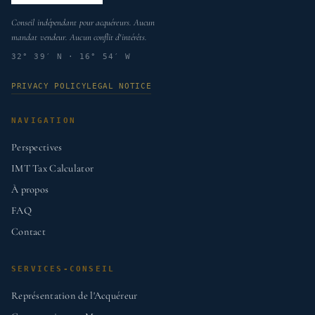
Conseil indépendant pour acquéreurs. Aucun
mandat vendeur. Aucun conflit d'intérêts.
32° 39′ N · 16° 54′ W
PRIVACY POLICY
LEGAL NOTICE
NAVIGATION
Perspectives
IMT Tax Calculator
À propos
FAQ
Contact
SERVICES-CONSEIL
Représentation de l'Acquéreur