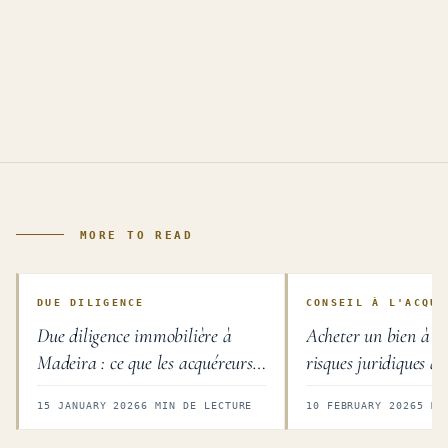
MORE TO READ
DUE DILIGENCE
CONSEIL À L'ACQUÉ
Due diligence immobilière à
Acheter un bien à Ma
Madeira : ce que les acquéreurs
risques juridiques qu
étrangers doivent vérifier
acquéreurs étrangers
15 JANUARY 2026
6 MIN DE LECTURE
10 FEBRUARY 2026
5 MI